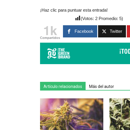
¡Haz clic para puntuar esta entrada!
(Votos:
2
Promedio:
5
)
1k
Facebook
Twitter
Compartidos
Artículo relacionados
Más del autor