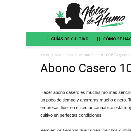
Notas
de
Humo
y
Marihuana
GUÍAS DE CULTIVO
CÓMO SE HA
Inicio
Marihuana
Abono Casero 100% Orgánico
Abono Casero 1
Hacer abono casero es muchísimo más sencillo 
un poco de tiempo y ahorraras mucho dinero. T
empresas líder en el sector cannabico está muy 
cultivo en perfectas condiciones.
Pero en los tiempos que corren, muchos culti