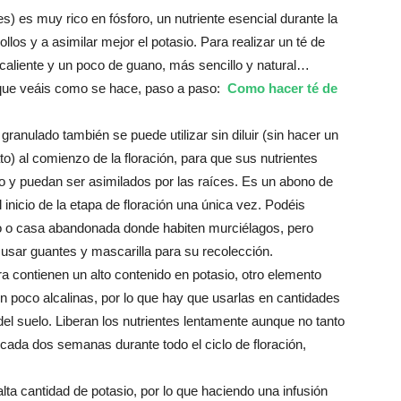
) es muy rico en fósforo, un nutriente esencial durante la
llos y a asimilar mejor el potasio. Para realizar un té de
aliente y un poco de guano, más sencillo y natural…
 que veáis como se hace, paso a paso:
Como hacer té de
granulado también se puede utilizar sin diluir (sin hacer un
ato) al comienzo de la floración, para que sus nutrientes
o y puedan ser asimilados por las raíces. Es un abono de
l inicio de la etapa de floración una única vez. Podéis
o o casa abandonada donde habiten murciélagos, pero
usar guantes y mascarilla para su recolección.
contienen un alto contenido en potasio, otro elemento
un poco alcalinas, por lo que hay que usarlas en cantidades
el suelo. Liberan los nutrientes lentamente aunque no tanto
ada dos semanas durante todo el ciclo de floración,
ta cantidad de potasio, por lo que haciendo una infusión