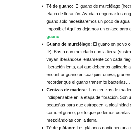
Té de guano:
El guano de murciélago (heces
etapa de floración. Ayuda a engordar los cogo
guano solo necesitaremos un poco de agua c
imposible! Aquí os dejamos un enlace para
guano
Guano de murciélago:
El guano en polvo o 
té). Basta con mezclarlo con la tierra (sustr
vayan liberándose lentamente con cada rieg
liberación lenta, así que debemos aplicarlo a
encontrar guano en cualquier cueva, graner
recordar que el guano transmite bacterias… 
Cenizas de madera:
Las cenizas de madera 
indispensable en la etapa de floración. Son 
pequeñas para que estropeen la alcalinidad d
como el guano, por lo que podemos usarlas c
mezclándolas con la tierra.
Té de plátano:
Los plátanos contienen una al