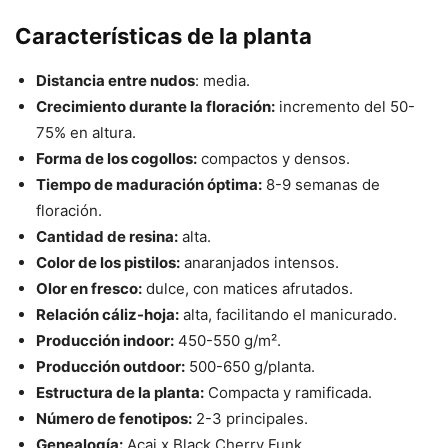
Características de la planta
Distancia entre nudos
: media.
Crecimiento durante la floración:
incremento del 50-
75% en altura.
Forma de los cogollos:
compactos y densos.
Tiempo de maduración óptima:
8-9 semanas de
floración.
Cantidad de resina:
alta.
Color de los pistilos:
anaranjados intensos.
Olor en fresco:
dulce, con matices afrutados.
Relación cáliz-hoja:
alta, facilitando el manicurado.
Producción indoor:
450-550 g/m².
Producción outdoor:
500-650 g/planta.
Estructura de la planta:
Compacta y ramificada.
Número de fenotipos:
2-3 principales.
Genealogía:
Acai x Black Cherry Funk.