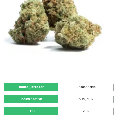
Banco / breader
Desconocido
Índica / sativa
50%/50%
THC
20%