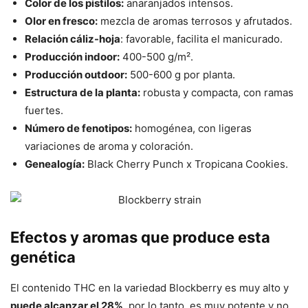
Color de los pistilos:
anaranjados intensos.
Olor en fresco:
mezcla de aromas terrosos y afrutados.
Relación cáliz-hoja
: favorable, facilita el manicurado.
Producción indoor:
400-500 g/m².
Producción outdoor:
500-600 g por planta.
Estructura de la planta:
robusta y compacta, con ramas
fuertes.
Número de fenotipos:
homogénea, con ligeras
variaciones de aroma y coloración.
Genealogía:
Black Cherry Punch x Tropicana Cookies.
Efectos y aromas que produce esta
genética
El contenido THC en la variedad Blockberry es muy alto y
puede alcanzar el 28%
, por lo tanto, es muy potente y no