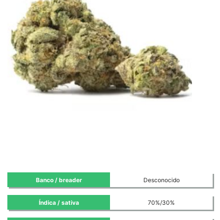
Banco / breader
Desconocido
Índica / sativa
70%/30%