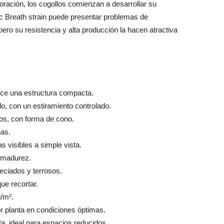
loración, los cogollos comienzan a desarrollar su
ic Breath strain puede presentar problemas de
 pero su resistencia y alta producción la hacen atractiva
rece una estructura compacta.
o, con un estiramiento controlado.
s, con forma de cono.
as.
s visibles a simple vista.
a madurez.
peciados y terrosos.
que recortar.
/m².
r planta en condiciones óptimas.
a, ideal para espacios reducidos.