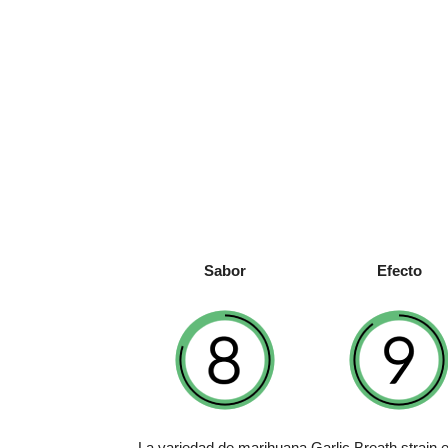
Sabor
Efecto
La variedad de marihuana Garlic Breath strain