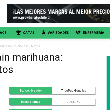
HACE…
CATAS
VARIEDADES
ENFERMERÍA
arihuana: Opiniones y Efectos
rain marihuana:
tos
Banco / breader
ThugPug Genetics
Índica / sativa
70%/30%