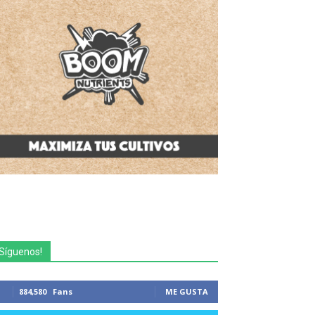
Síguenos!
884,580
Fans
ME GUSTA