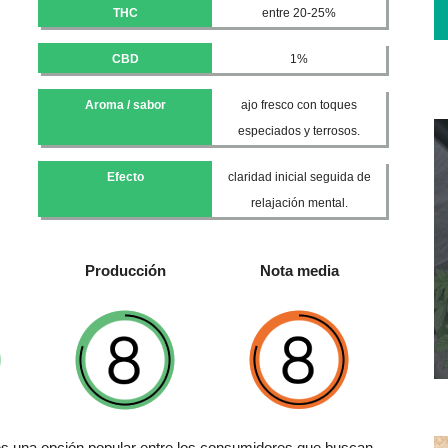
THC
entre 20-25%
CBD
1%
Aroma / sabor
ajo fresco con toques
especiados y terrosos.
Efecto
claridad inicial seguida de
relajación mental.
Producción
Nota media
 es una opción popular entre los consumidores que buscan