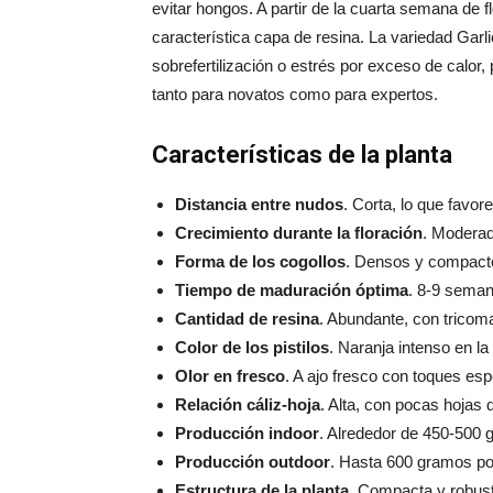
evitar hongos. A partir de la cuarta semana de f
característica capa de resina. La variedad Garl
sobrefertilización o estrés por exceso de calor,
tanto para novatos como para expertos.
Características de la planta
Distancia entre nudos
. Corta, lo que favo
Crecimiento durante la floración
. Moderad
Forma de los cogollos
. Densos y compacto
Tiempo de maduración óptima
. 8-9 seman
Cantidad de resina
. Abundante, con tricoma
Color de los pistilos
. Naranja intenso en l
Olor en fresco
. A ajo fresco con toques es
Relación cáliz-hoja
. Alta, con pocas hojas 
Producción indoor
. Alrededor de 450-500
g
Producción outdoor
. Hasta 600 gramos po
Estructura de la planta
. Compacta y robust