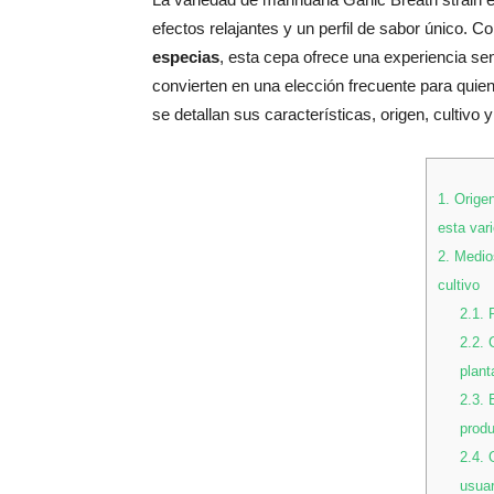
efectos relajantes y un perfil de sabor único. 
especias
, esta cepa ofrece una experiencia sen
convierten en una elección frecuente para quie
se detallan sus características, origen, cultivo y
1.
Origen
esta var
2.
Medios
cultivo
2.1.
P
2.2.
C
plant
2.3.
E
produ
2.4.
O
usuar