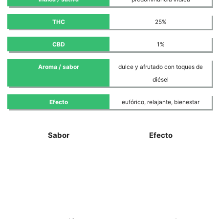
THC
25%
CBD
1%
Aroma / sabor
dulce y afrutado con toques de
diésel
Efecto
eufórico, relajante, bienestar
Sabor
Efecto