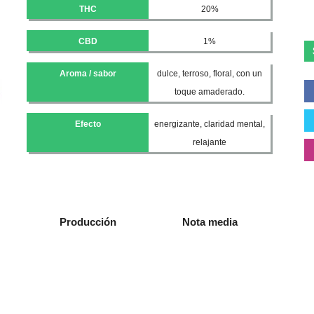
THC
20%
CBD
1%
Aroma / sabor
dulce, terroso, floral, con un
toque amaderado.
Efecto
energizante, claridad mental,
relajante
Producción
Nota media