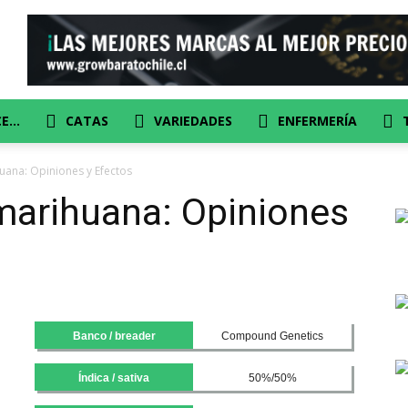
CE…
CATAS
VARIEDADES
ENFERMERÍA
uana: Opiniones y Efectos
marihuana: Opiniones
Banco / breader
Compound Genetics
Índica / sativa
50%/50%