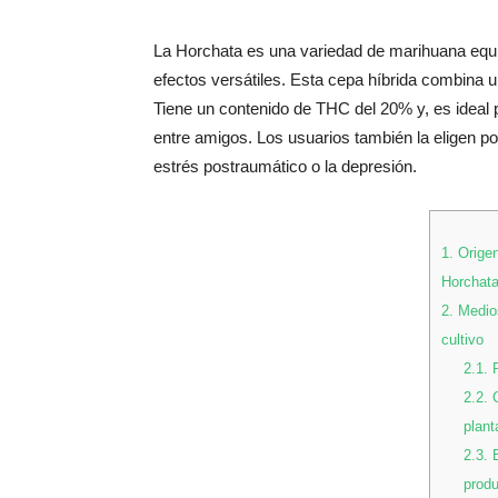
La Horchata es una variedad de marihuana equi
efectos versátiles. Esta cepa híbrida combina
Tiene un contenido de THC del 20% y, es ideal
entre amigos. Los usuarios también la eligen por
estrés postraumático o la depresión.
1.
Origen
Horchata
2.
Medios
cultivo
2.1.
P
2.2.
C
plant
2.3.
E
produ