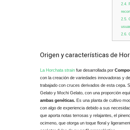
2.4.
P
reco
2.5.
O
usuar
2.6.
C
Origen y características de Hor
La Horchata strain
fue desarrollada por
Compou
con la creación de variedades innovadoras y de
trabajado con cruces derivados de esta cepa. Se
Gelato y Mochi Gelato, con una proporción equil
ambas genéticas.
Es una planta de cultivo m
con algo de experiencia debido a sus necesida
que aporta notas terrosas y relajantes, el pine
ocimeno, que otorga un toque floral y ligeramen