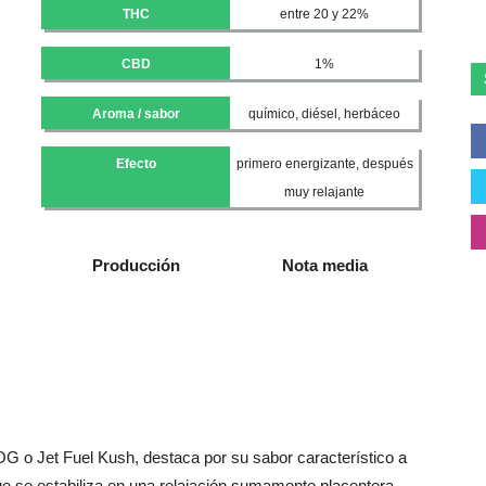
THC
entre 20 y 22%
CBD
1%
Aroma / sabor
químico, diésel, herbáceo
Efecto
primero energizante, después
muy relajante
Producción
Nota media
G o Jet Fuel Kush, destaca por su sabor característico a
ue se estabiliza en una relajación sumamente placentera.