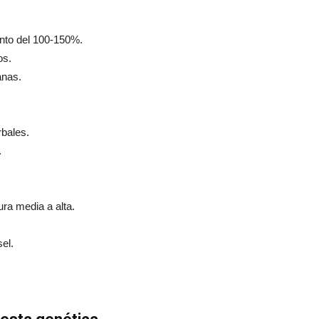
to del 100-150%.
os.
nas.
rbales.
.
ura media a alta.
el.