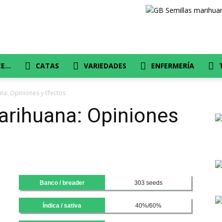
CE…
CATAS
VARIEDADES
ENFERMERÍA
ana: Opiniones y Efectos
marihuana: Opiniones
Banco / breader
303 seeds
Índica / sativa
40%/60%