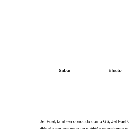
Sabor
Efecto
Jet Fuel, también conocida como G6, Jet Fuel O
diésel y por provocar un subidón energizante q