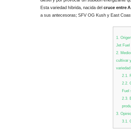
Esta variedad híbrida, nacida del
cruce entre 
a sus antecesoras; SFV OG Kush y East Coast
1.
Origen
Jet Fuel 
2.
Medios
cultivar 
variedad
2.1.
P
2.2.
C
Fuel 
2.3.
E
produ
3.
Opinio
3.1.
C