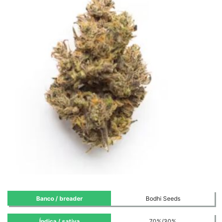
Banco / breader
Bodhi Seeds
Índica / sativa
70%/30%