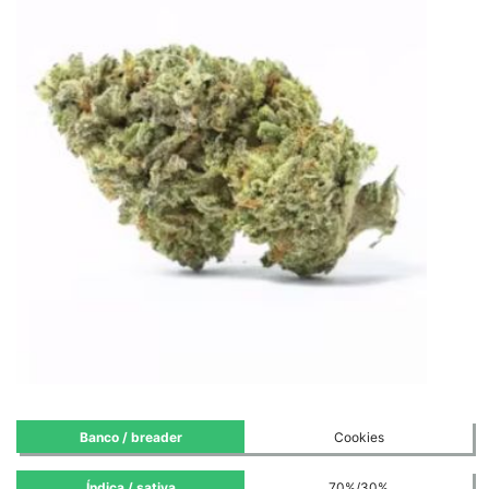
Banco / breader
Cookies
Índica / sativa
70%/30%