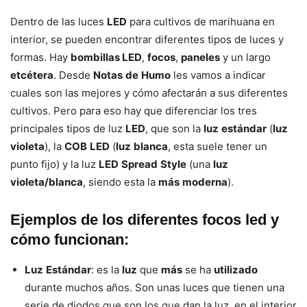
Dentro de las luces
LED
para cultivos de marihuana en
interior, se pueden encontrar diferentes tipos de luces y
formas. Hay
bombillas LED
,
focos
,
paneles
y un largo
etcétera
. Desde
Notas
de
Humo
les vamos a indicar
cuales son las mejores y cómo afectarán a sus diferentes
cultivos. Pero para eso hay que diferenciar los tres
principales tipos de luz
LED
, que son la
luz
estándar
(
luz
violeta
), la
COB
LED
(
luz
blanca
, esta suele tener un
punto fijo) y la luz
LED
Spread
Style
(una
luz
violeta/blanca
, siendo esta la
más
moderna
).
Ejemplos de los diferentes focos led y
cómo funcionan:
Luz
Estándar
: es la
luz
que
más
se ha
utilizado
durante muchos años. Son unas luces que tienen una
serie de diodos que son los que dan la luz, en el interior