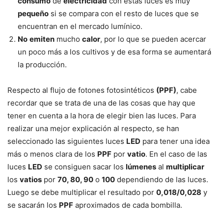
consumo
de
electricidad
con estas luces es muy
pequeño
si se compara con el resto de luces que se
encuentran en el mercado lumínico.
No
emiten
mucho
calor
, por lo que se pueden acercar
un poco más a los cultivos y de esa forma se aumentará
la producción.
Respecto al flujo de fotones fotosintéticos
(PPF)
, cabe
recordar que se trata de una de las cosas que hay que
tener en cuenta a la hora de elegir bien las luces. Para
realizar una mejor explicación al respecto, se han
seleccionado las siguientes luces
LED
para tener una idea
más o menos clara de los
PPF
por
vatio
. En el caso de las
luces
LED
se consiguen sacar los
lúmenes
al
multiplicar
los
vatios
por
70, 80, 90
o
100
dependiendo de las luces.
Luego se debe multiplicar el resultado por
0,018/0,028
y
se sacarán los
PPF
aproximados de cada bombilla.