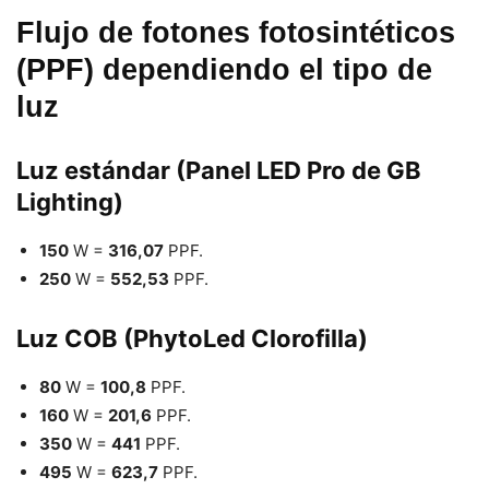
Flujo de fotones fotosintéticos
(PPF) dependiendo el tipo de
luz
Luz estándar (Panel LED Pro de GB
Lighting)
150
W =
316,07
PPF.
250
W =
552,53
PPF.
Luz COB (PhytoLed Clorofilla)
80
W =
100,8
PPF.
160
W =
201,6
PPF.
350
W =
441
PPF.
495
W =
623,7
PPF.