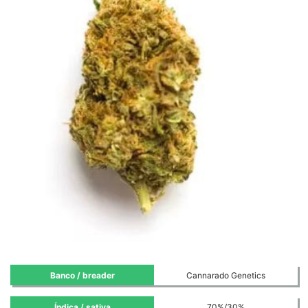
Banco / breader
Cannarado Genetics
Índica / sativa
70%/30%