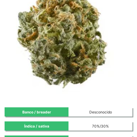
Banco / breader
Desconocido
Índica / sativa
70%/30%