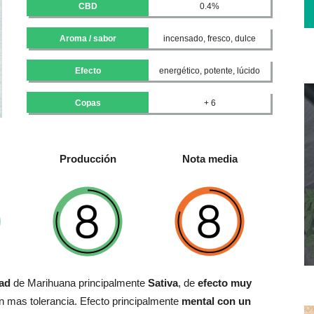
CBD
0.4%
Aroma / sabor
incensado, fresco, dulce
Efecto
energético, potente, lúcido
Copas
+ 6
Producción
Nota media
ad
de Marihuana principalmente
Sativa
, de
efecto muy
 mas tolerancia. Efecto principalmente
mental con un