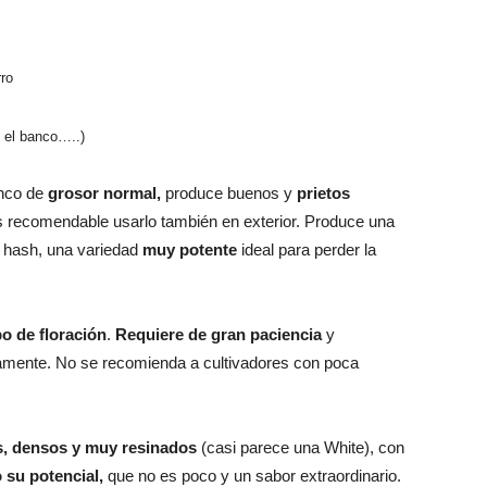
rro
 el banco…..)
nco de
grosor normal,
produce buenos y
prietos
 es recomendable usarlo también en exterior. Produce una
r hash, una variedad
muy potente
ideal para perder la
 de floración
.
Requiere de gran paciencia
y
tamente. No se recomienda a cultivadores con poca
s, densos y muy resinados
(casi parece una White), con
 su potencial,
que no es poco y un sabor extraordinario.