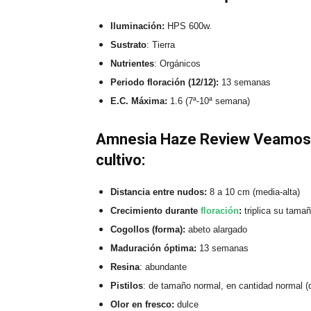
Iluminación:
HPS 600w.
Sustrato
: Tierra
Nutrientes
: Orgánicos
Periodo floración (12/12):
13 semanas
E.C. Máxima:
1.6 (7ª-10ª semana)
Amnesia Haze Review Veamos q
cultivo:
Distancia entre nudos:
8 a 10 cm (media-alta)
Crecimiento durante
floración
:
triplica su tama
Cogollos (forma):
abeto alargado
Maduración óptima:
13 semanas
Resina
: abundante
Pistilos
: de tamaño normal, en cantidad normal (
Olor en fresco:
dulce