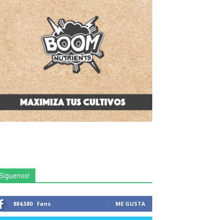
Síguenos!
884,580
Fans
ME GUSTA