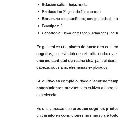
Relación cáliz – hoja:
media
Producción:
21 gr. (solo flores secas)
Estructura:
poco ramificada, con gran cola de zo
Fenotipos:
2
Genealogía
: Hawaiian x Laos x Jamaican (Según
En general es una
planta de porte alto
con tro
cogollos,
necesita tutor en el cultivo indoor y
enorme cantidad de resina
ideal para elabora
cabeza, subir a niveles jamas explorados.
Su
cultivo es complejo
, dado el
enorme tiempo
conocimientos previos
para cultivarla correc
experiencia.
Es una variedad que
produce cogollos prieto
un
curado en condiciones nos mostrará todo