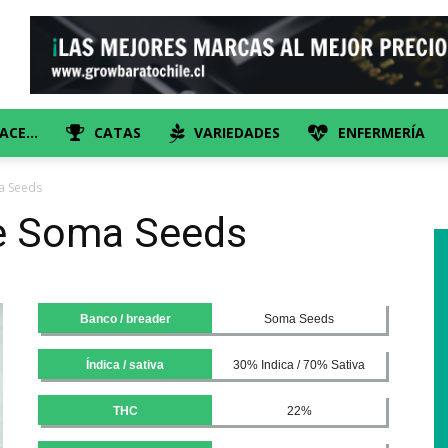
HACE…
CATAS
VARIEDADES
ENFERMERÍA
a Seeds
e Soma Seeds
Banco / breader
Soma Seeds
Índica / sativa
30% Indica / 70% Sativa
THC
22%