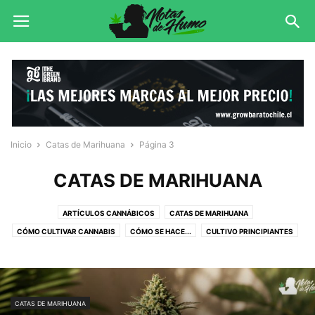
Inicio
Catas de Marihuana
Página 3
CATAS DE MARIHUANA
ARTÍCULOS CANNÁBICOS
CATAS DE MARIHUANA
CÓMO CULTIVAR CANNABIS
CÓMO SE HACE...
CULTIVO PRINCIPIANTES
CURIOSIDADES
ENFERMERÍA
MARIHUANA
OTROS
SIN CATEGORÍA
TEST DE MARIHUANA
VARIEDADES
CATAS DE MARIHUANA