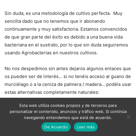
Sin duda, es una metodología de cultivo perfecta. Muy
sencilla dado que no tenemos que ir abonando
continuamente y muy satisfactoria. Estamos convencidos
de que gran parte del éxito es debido a una buena vida
bacteriana en el sustrato, por lo que sin duda seguiremos
usando Agrobacterias en nuestros cultivos.
No nos despedimos sin antes dejaros algunos enlaces que
os pueden ser de interés… si no tenéis acceso al guano de
murciélago o a la ceniza de palmera / madera… podéis usar
estas alternativas completamente naturales:
Esta web utiliza cookies propios y de terceros para
Purín de Ortigas
personalizar el contenido, anuncios y tráfico web. Si continúa
Té de Banana
navegando entendemos que está de acuerdo.
Té de guano
De Acuerdo
Leer más