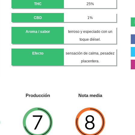
THC
25%
CBD
1%
Aroma / sabor
terroso y especiado con un
toque diésel.
Efecto
sensación de calma, pesadez
placentera.
Producción
Nota media