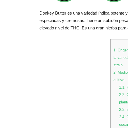
Donkey Butter es una variedad índica potente y
especiadas y cremosas. Tiene un subidón pesa
elevado nivel de THC. Es una gran hierba para 
1.
Origen
la varie
strain
2.
Medios
cultivo
2.1.
P
2.2.
C
plant
2.3.
E
2.4.
O
usuar