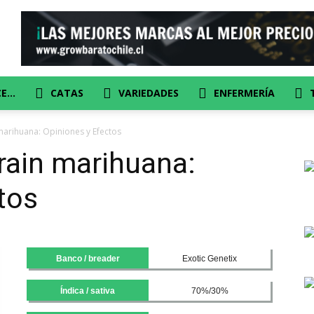
CE…
CATAS
VARIEDADES
ENFERMERÍA
marihuana: Opiniones y Efectos
rain marihuana:
tos
Banco / breader
Exotic Genetix
Índica / sativa
70%/30%