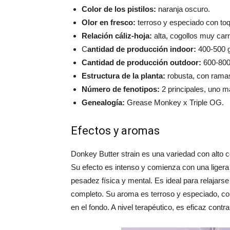
Color de los pistilos:
naranja oscuro.
Olor en fresco:
terroso y especiado con toq
Relación cáliz-hoja:
alta, cogollos muy car
C
antidad de producción indoor:
400-500 g
Cantidad de producción outdoor:
600-800 
Estructura de la planta:
robusta, con ramas
Número de fenotipos:
2 principales, uno m
Genealogía:
Grease Monkey x Triple OG.
Efectos y aromas
Donkey Butter strain es una variedad con alto
Su efecto es intenso y comienza con una ligera
pesadez física y mental. Es ideal para relajarse
completo. Su aroma es terroso y especiado, c
en el fondo. A nivel terapéutico, es eficaz contra