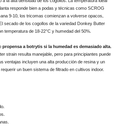
 la alta densidad de los cogollos. La temperatura ideal
la planta responde bien a podas y técnicas como SCROG
emana 9-10, los tricomas comienzan a volverse opacos,
l secado de los cogollos de la variedad Donkey Butter
con temperatura de 18-22°C y humedad del 50%.
ro
propensa a botrytis si la humedad es demasiado alta.
er strain resulta manejable, pero para principiantes puede
Sus ventajas incluyen una alta producción de resina y un
equerir un buen sistema de filtrado en cultivos indoor.
o.
os.
nas.