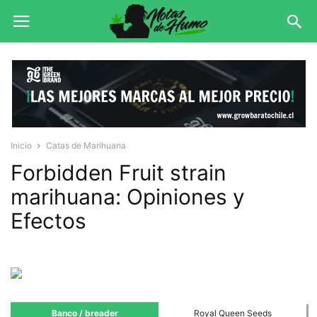
Inicio
Catas de Marihuana
Forbidden Fruit strain
marihuana: Opiniones y
Efectos
Banco / breader
Royal Queen Seeds