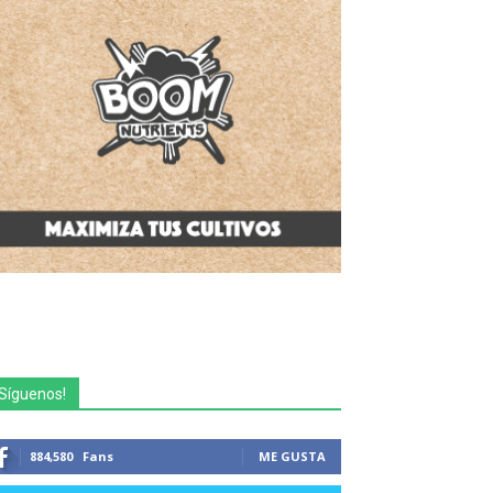
Síguenos!
884,580
Fans
ME GUSTA