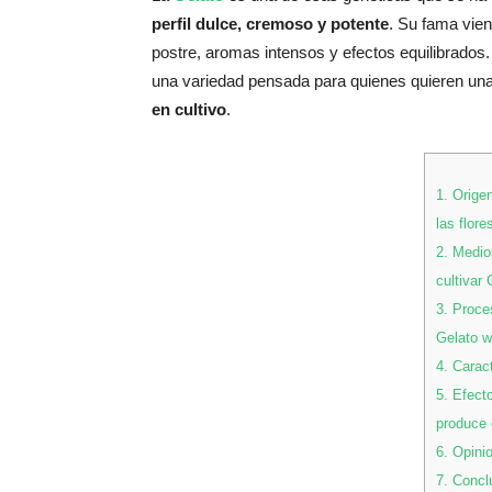
perfil dulce, cremoso y potente
. Su fama vien
postre, aromas intensos y efectos equilibrados
una variedad pensada para quienes quieren un
en cultivo
.
1.
Origen
las flore
2.
Medios
cultivar
3.
Proces
Gelato 
4.
Caract
5.
Efecto
produce 
6.
Opinio
7.
Concl