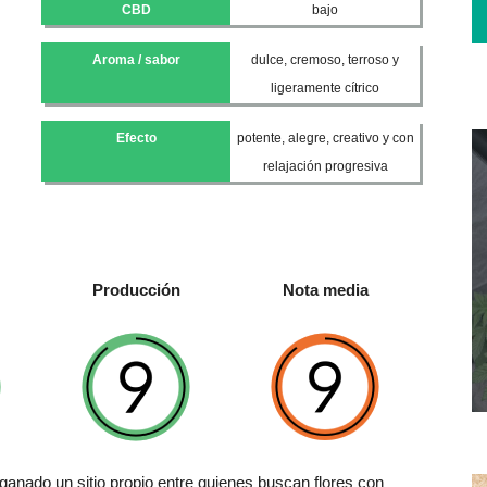
CBD
bajo
Aroma / sabor
dulce, cremoso, terroso y
ligeramente cítrico
Efecto
potente, alegre, creativo y con
relajación progresiva
Producción
Nota media
anado un sitio propio entre quienes buscan flores con