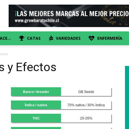
HACE…
CATAS
VARIEDADES
ENFERMERÍA
ectos
s y Efectos
Banco / breader
GB Seeds
Índica / sativa
70% sativa / 30% índica
THC
20-26%