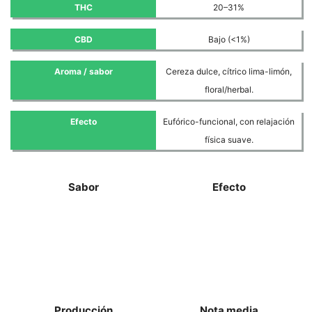
THC
20–31%
CBD
Bajo (<1%)
Aroma / sabor
Cereza dulce, cítrico lima-limón,
floral/herbal.
Efecto
Eufórico-funcional, con relajación
física suave.
Sabor
Efecto
Producción
Nota media