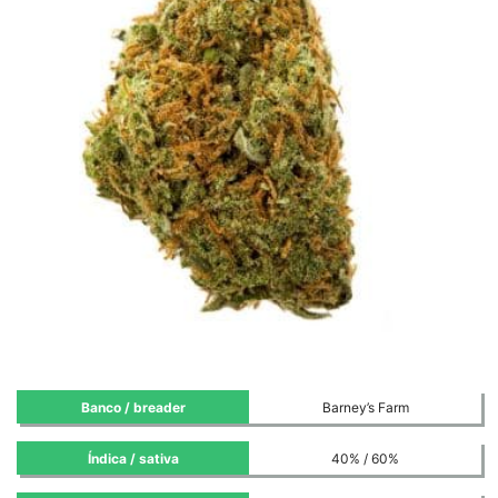
Banco / breader
Barney’s Farm
Índica / sativa
40% / 60%