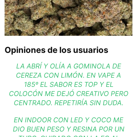
Opiniones de los usuarios
LA ABRÍ Y OLÍA A GOMINOLA DE
CEREZA CON LIMÓN. EN VAPE A
185º EL SABOR ES TOP Y EL
COLOCÓN ME DEJÓ CREATIVO PERO
CENTRADO. REPETIRÍA SIN DUDA.
EN INDOOR CON LED Y COCO ME
DIO BUEN PESO Y RESINA POR UN