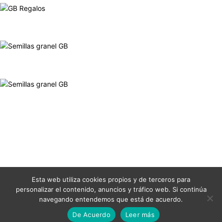
Esta web utiliza cookies propios y de terceros para
personalizar el contenido, anuncios y tráfico web. Si continúa
Aviso Legal
Condiciones Generales
Cookies
Contacto
navegando entendemos que está de acuerdo.
De Acuerdo
Leer más
© Notas de Humo 2012 - 2021 ®