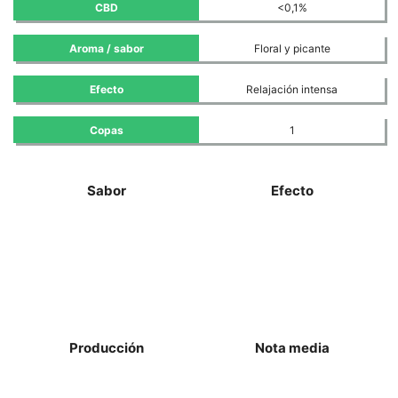
CBD
<0,1%
Aroma / sabor
Floral y picante
Efecto
Relajación intensa
Copas
1
Sabor
Efecto
Producción
Nota media