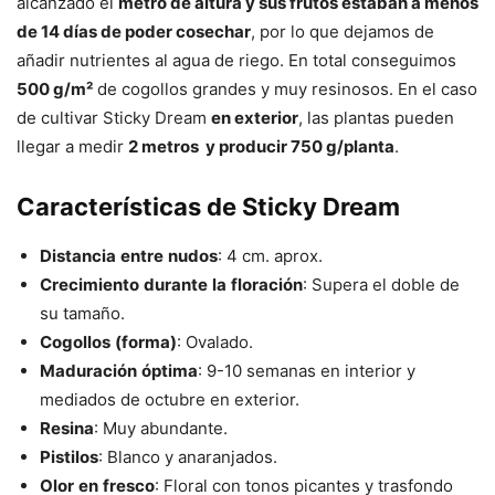
alcanzado el
metro de altura y sus frutos estaban a menos
de 14 días de poder cosechar
, por lo que dejamos de
añadir nutrientes al agua de riego. En total conseguimos
500 g/m²
de cogollos grandes y muy resinosos. En el caso
de cultivar Sticky Dream
en exterior
, las plantas pueden
llegar a medir
2 metros y producir 750 g/planta
.
Características de Sticky Dream
Distancia
entre
nudos
: 4 cm. aprox.
Crecimiento
durante
la
floración
: Supera el doble de
su tamaño.
Cogollos
(forma)
: Ovalado.
Maduración
óptima
: 9-10 semanas en interior y
mediados de octubre en exterior.
Resina
: Muy abundante.
Pistilos
: Blanco y anaranjados.
Olor
en
fresco
: Floral con tonos picantes y trasfondo