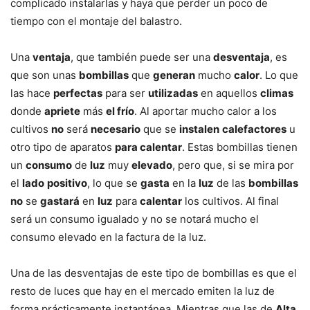
complicado instalarlas y haya que perder un poco de
tiempo con el montaje del balastro.
Una
ventaja
, que también puede ser una
desventaja
, es
que son unas
bombillas
que
generan
mucho
calor
. Lo que
las hace
perfectas
para ser
utilizadas
en aquellos
climas
donde
apriete
más
el frío
. Al aportar mucho calor a los
cultivos
no
será
necesario
que se
instalen
calefactores
u
otro tipo de aparatos
para calentar
. Estas bombillas tienen
un
consumo
de
luz
muy
elevado
, pero que, si se mira por
el
lado
positivo
, lo que se
gasta
en la
luz
de las
bombillas
no
se
gastará
en
luz
para
calentar
los cultivos. Al final
será un consumo igualado y no se notará mucho el
consumo elevado en la factura de la luz.
Una de las desventajas de este tipo de bombillas es que el
resto de luces que hay en el mercado emiten la luz de
forma prácticamente instantánea. Mientras que las de
Alta