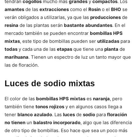
tendrán
cogollos
mucho más
grandes
y
compactos
. Los
amantes
de las
extracciones
como el
Rosin
o el
BHO
se
verán obligados a utilizarlas, ya que las
producciones
de
resina
de las plantas serán
bastante
abundantes
. En el
mercado también se pueden encontrar
bombillas
HPS
mixtas
, este tipo de bombillas pueden ser
utilizadas
para
todas
y cada una de las
etapas
que tiene una
planta
de
marihuana
. Tienen un espectro de luz un tanto mayor que
las de floración.
Luces de sodio mixtas
El color de las
bombillas
HPS
mixtas
es
naranja
, pero
también tiene
tonos
rojizos
y en algunos casos llega a
tener
blanco
azulado
. Las
luces
de
sodio
para
floración
no
tienen
un
balastro
incorporado
, algo que las diferencia
de otro tipo de bombillas. Eso hace que sea un poco más