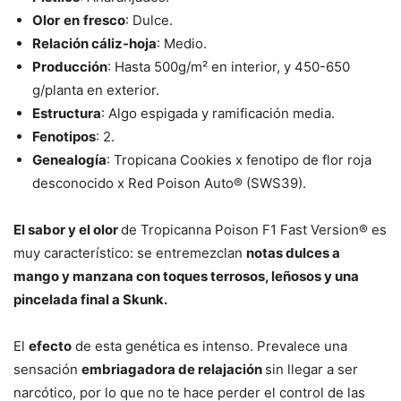
Olor
en
fresco
: Dulce.
Relación cáliz-hoja
: Medio.
Producción
: Hasta 500g/m² en interior, y 450-650
g/planta en exterior.
Estructura
: Algo espigada y ramificación media.
Fenotipos
: 2.
Genealogía
: Tropicana Cookies x fenotipo de flor roja
desconocido x Red Poison Auto® (SWS39).
El sabor y el olor
de Tropicanna Poison F1 Fast Version® es
muy característico: se entremezclan
notas dulces a
mango y manzana con toques terrosos, leñosos y una
pincelada final a Skunk.
El
efecto
de esta genética es intenso. Prevalece una
sensación
embriagadora de relajación
sin llegar a ser
narcótico, por lo que no te hace perder el control de las